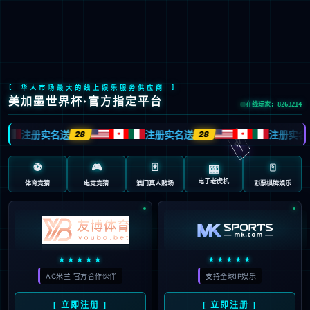
九游会J9
EN